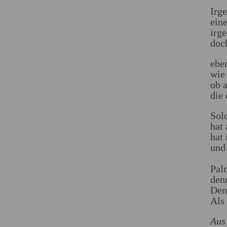
Irg
eine
irg
doc
ebe
wie
ob 
die
Solc
hat
hat
und
Pal
denn
Den
Als 
Aus